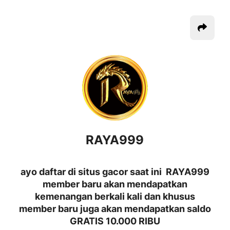
RAYA999
ayo daftar di situs gacor saat ini RAYA999
member baru akan mendapatkan
kemenangan berkali kali dan khusus
member baru juga akan mendapatkan saldo
GRATIS 10.000 RIBU