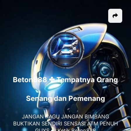
Beton888 ✤ Tempatnya Orang
Senang dan Pemenang
JANGAN RAGU JANGAN BIMBANG
BUKTIKAN SENDIRI SENSASI ATM PENUH
GUYS 📲 Ketik Beton888