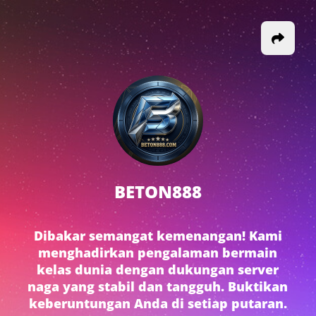
BETON888
Dibakar semangat kemenangan! Kami
menghadirkan pengalaman bermain
kelas dunia dengan dukungan server
naga yang stabil dan tangguh. Buktikan
keberuntungan Anda di setiap putaran.