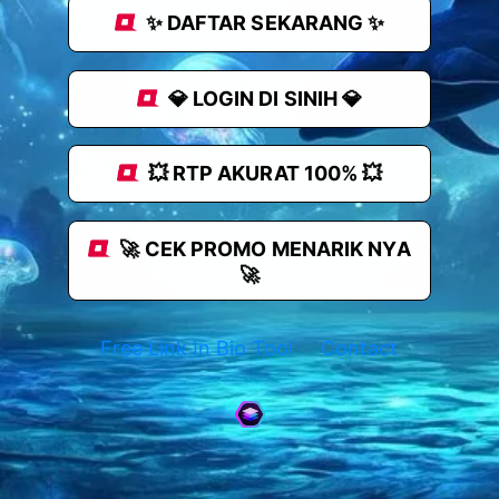
✨ DAFTAR SEKARANG ✨
💎 LOGIN DI SINIH 💎
💥 RTP AKURAT 100% 💥
🚀 CEK PROMO MENARIK NYA
🚀
Free Link In Bio Tool
Contact