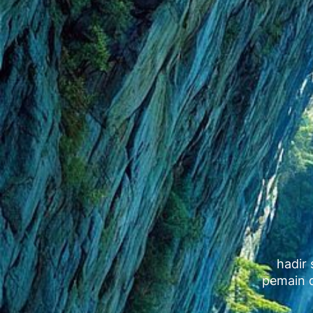
hadir 
pemain d