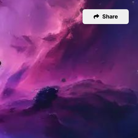
Share