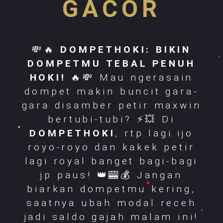
GACOR
💸🔥
DOMPETHOKI: BIKIN
DOMPETMU TEBAL PENUH
HOKI!
🔥💸 Mau ngerasain
dompet makin buncit gara-
gara disamber petir maxwin
bertubi-tubi? ⚡️💥 Di
DOMPETHOKI
, rtp lagi ijo
royo-royo dan kakek petir
lagi royal banget bagi-bagi
jp paus! 👑🎰💰 Jangan
biarkan dompetmu kering,
saatnya ubah modal receh
jadi saldo gajah malam ini!