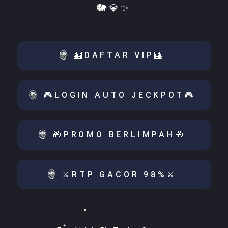
🐘💎✨
🎰DAFTAR VIP🎰
🎮LOGIN AUTO JECKPOT🎮
🎁PROMO BERLIMPAH🎁
⚔️RTP GACOR 98%⚔️