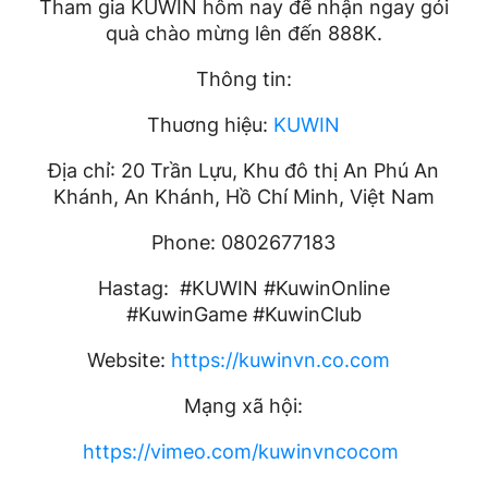
Tham gia KUWIN hôm nay để nhận ngay gói
quà chào mừng lên đến 888K.
Thông tin:
Thuơng hiệu:
KUWIN
Địa chỉ: 20 Trần Lựu, Khu đô thị An Phú An
Khánh, An Khánh, Hồ Chí Minh, Việt Nam
Phone: 0802677183
Hastag: #KUWIN #KuwinOnline
#KuwinGame #KuwinClub
Website:
https://kuwinvn.co.com
Mạng xã hội:
https://vimeo.com/kuwinvncocom