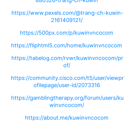
880326-trang-ch-kuwin
https://www.pexels.com/@trang-ch-kuwin-
2161409121/
https://500px.com/p/kuwinvncocom
https://fliphtml5.com/home/kuwinvncocom
https://tabelog.com/rvwr/kuwinvncocom/pr
of/
https://community.cisco.com/t5/user/viewpr
ofilepage/user-id/2073316
https://gamblingtherapy.org/forum/users/ku
winvncocom/
https://about.me/kuwinvncocom