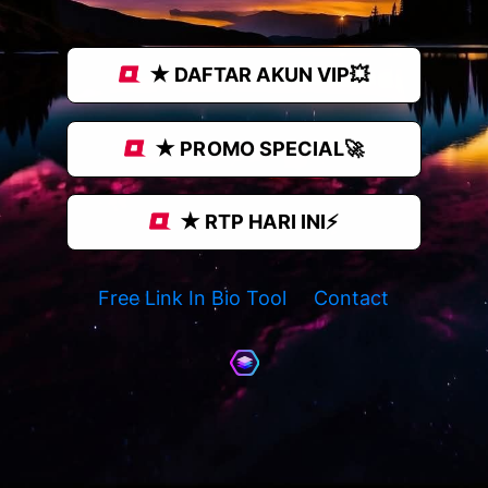
★ DAFTAR AKUN VIP💥
★ PROMO SPECIAL🚀
★ RTP HARI INI⚡
Free Link In Bio Tool
Contact