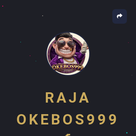
RAJA
OKEBOS999