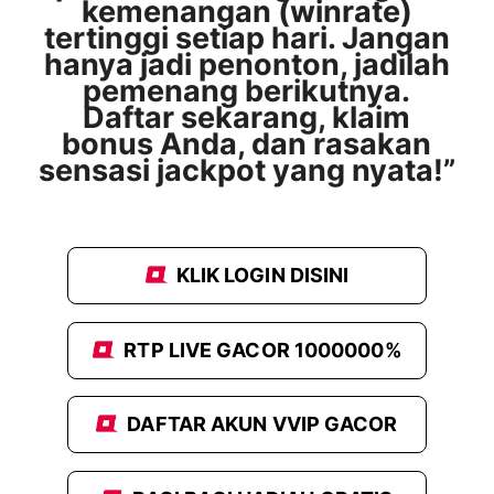
kemenangan (winrate)
tertinggi setiap hari. Jangan
hanya jadi penonton, jadilah
pemenang berikutnya.
Daftar sekarang, klaim
bonus Anda, dan rasakan
sensasi jackpot yang nyata!”
KLIK LOGIN DISINI
RTP LIVE GACOR 1000000%
DAFTAR AKUN VVIP GACOR