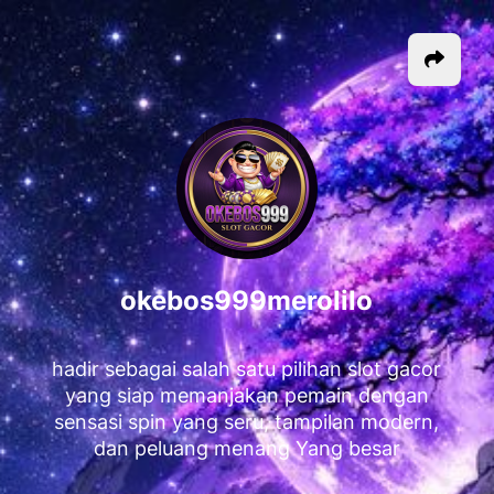
okebos999merolilo
hadir sebagai salah satu pilihan slot gacor
yang siap memanjakan pemain dengan
sensasi spin yang seru, tampilan modern,
dan peluang menang Yang besar