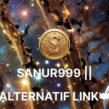
SANUR999 ||
ALTERNATIF LINK