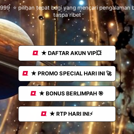
99 ⭐ pilihan tepat bagi yang mencari pengalaman 
tanpa ribet
★ DAFTAR AKUN VIP💥
★ PROMO SPECIAL HARI INI 🚀
★ BONUS BERLIMPAH 🎯
★ RTP HARI INI⚡