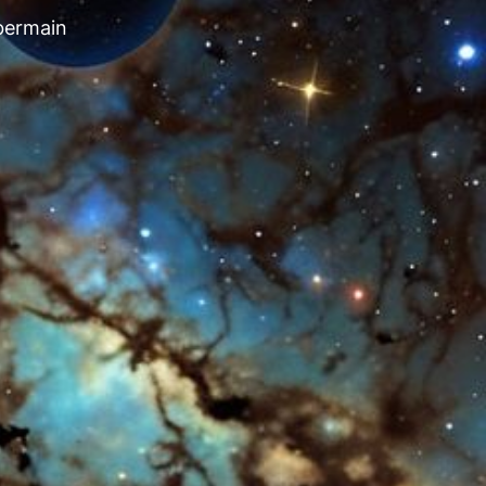
bermain