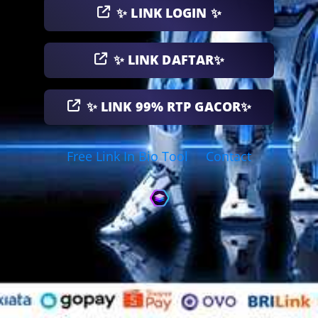
✨ LINK LOGIN ✨
✨ LINK DAFTAR✨
✨ LINK 99% RTP GACOR✨
Free Link In Bio Tool
Contact