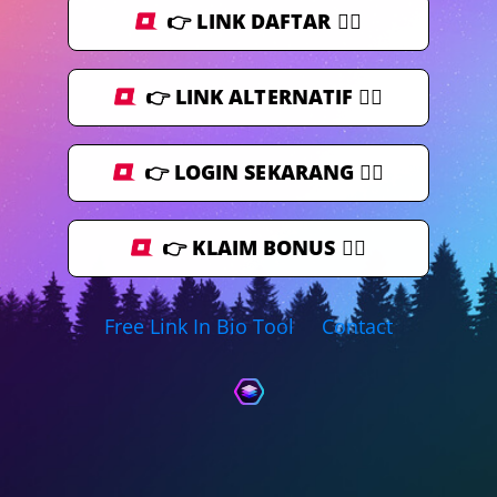
👉 LINK DAFTAR 👈🏻
👉 LINK ALTERNATIF 👈🏻
👉 LOGIN SEKARANG 👈🏻
👉 KLAIM BONUS 👈🏻
Free Link In Bio Tool
Contact