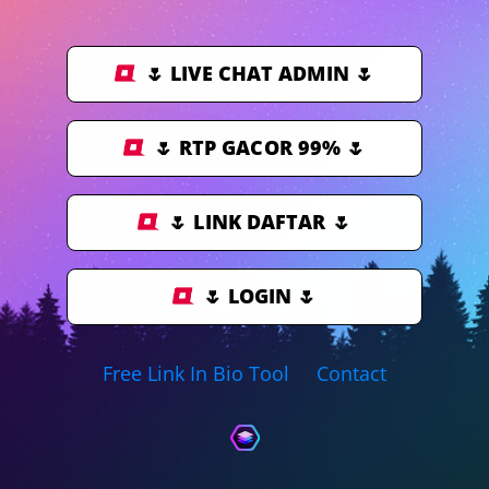
🌷 LIVE CHAT ADMIN 🌷
🌷 RTP GACOR 99% 🌷
🌷 LINK DAFTAR 🌷
🌷 LOGIN 🌷
Free Link In Bio Tool
Contact