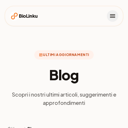
menu
BioLinku
article
ULTIMI AGGIORNAMENTI
Blog
Scopri i nostri ultimi articoli, suggerimenti e
approfondimenti