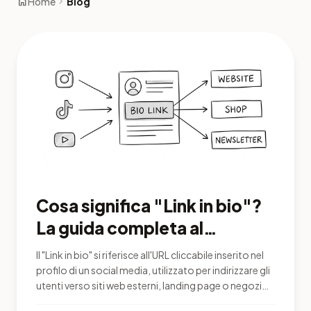
home
chevron_right
Home
Blog
Cosa significa "Link in bio"?
La guida completa al
reindirizzamento del traffico
Il "Link in bio" si riferisce all'URL cliccabile inserito nel
sui social media nel 2026
profilo di un social media, utilizzato per indirizzare gli
utenti verso siti web esterni, landing page o negozi
online. È diventato il meccanismo principale per