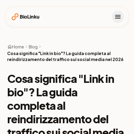
menu
BioLinku
home
chevron_right
chevron_right
Home
Blog
Cosa significa "Link in bio"? La guida completa al
reindirizzamento del traffico sui social media nel 2026
Cosa significa "Link in
bio"? La guida
completa al
reindirizzamento del
traffico sui social media