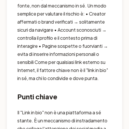
fonte, non dal meccanismo in sé. Un modo
semplice per valutare il rischio è: • Creator
affermati o brand verificati → solitamente
sicuri da navigare • Account sconosciuti →
controlla il profilo e il contesto prima di
interagire • Pagine sospette o fuorvianti →
evita di inserire informazioni personali o
sensibili Come per qualsiasi link esterno su
Internet, il fattore chiave non è il "link in bio"
in sé, ma chi lo condivide e dove punta.
Punti chiave
Il "Link in bio" non è una piattaforma a sé
stante. È un meccanismo di instradamento
che collega l'attenzione dei social media a