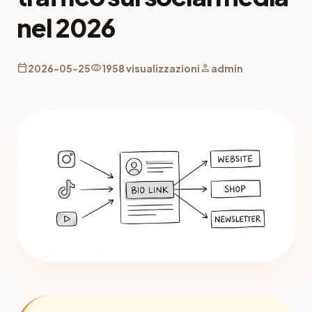
nel 2026
calendar_today
visibility
person
2026-05-25
1958 visualizzazioni
admin