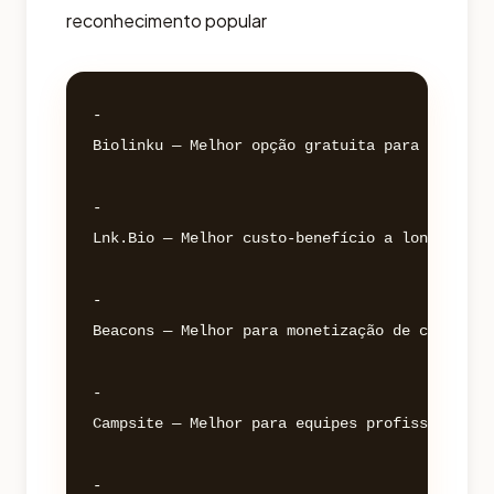
reconhecimento popular
- 

Biolinku — Melhor opção gratuita para iniciant
- 

Lnk.Bio — Melhor custo-benefício a longo prazo
- 

Beacons — Melhor para monetização de criadores
- 

Campsite — Melhor para equipes profissionais

- 
