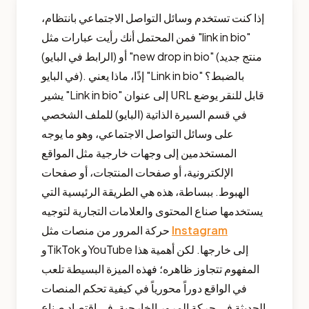
إذا كنت تستخدم وسائل التواصل الاجتماعي بانتظام،
فمن المحتمل أنك رأيت عبارات مثل "link in bio"
(الرابط في البايو) أو "new drop in bio" (منتج جديد
في البايو). إذًا، ماذا يعني "Link in bio" بالضبط؟
يشير "Link in bio" إلى عنوان URL قابل للنقر يوضع
في قسم السيرة الذاتية (البايو) للملف الشخصي
على وسائل التواصل الاجتماعي، وهو ما يوجه
المستخدمين إلى وجهات خارجية مثل المواقع
الإلكترونية، أو صفحات المنتجات، أو صفحات
الهبوط. ببساطة، هذه هي الطريقة الرئيسية التي
يستخدمها صناع المحتوى والعلامات التجارية لتوجيه
Instagram
حركة المرور من منصات مثل
وTikTok وYouTube إلى خارجها. لكن أهمية هذا
المفهوم تتجاوز ظاهره؛ فهذه الميزة البسيطة تلعب
في الواقع دوراً محورياً في كيفية تحكم المنصات
الحديثة في حركة المرور الخارجية. في اقتصاد صناع