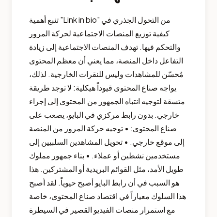
تنبع أهمية "Link in bio" من التحول الجذري في
كيفية توزيع المنصات الاجتماعية لحركة المرور
والتحكم فيها. تهدف المنصات الاجتماعية إلى زيادة
التفاعل داخل المنصة، مما يعني أن معظم المحتوى
مُحسّن للمشاهدات وليس للنقرات الخارجية. لذلك،
يواجه صناع المحتوى قيوداً هيكلية: لا توجد طريقة
متسقة لتوجيه انتباه الجمهور من المحتوى إلى إجراء
خارجي. بدون رابط مركزي في البايو، يصعب على
صناع المحتوى: • توجيه حركة المرور من المنصة
إلى موقع خارجي. • تحويل المشاهدين السلبيين إلى
مستخدمين نشطين أو عملاء. • بناء جمهور مملوك
طويل الأمد، مثل القوائم البريدية أو المشتركين. هذا
هو السبب في أن رابط البايو أصبح حيوياً. لقد أصبح
هذا السلوك معياراً في اقتصاد صناع المحتوى، خاصة
مع استمرار منصات الفيديو القصير في السيطرة