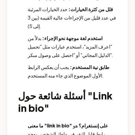
قلل من كثرة الخيارات:
حدد الخيارات المرئية
في عدد قليل من الإجراءات عالية القيمة (بين 3
إلى 5).
استخدم لغة موجهة نحو الإجراء:
بدلاً من
"اعرف المزيد"، استخدم عبارات مثل "تحميل
الدليل المجاني" أو "احصل على وصول مبكر".
طابق نية المستخدم:
يجب أن يعكس الرابط
الأول الموضوع الذي جاء منه المستخدم.
أسئلة شائعة حول "Link
in bio"
ما معنى "link in bio" على إنستغرام؟
هو
رابط قابل للنقر في ملفك الشخصي يوجه