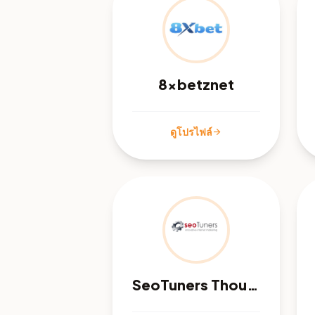
8xbetznet
ดูโปรไฟล์
arrow_forward
SeoTuners Thousand Oaks