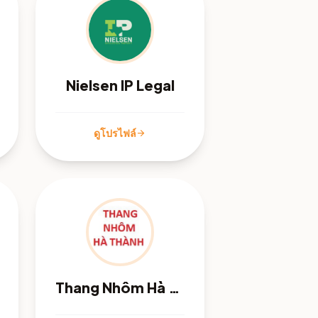
Nielsen IP Legal
ดูโปรไฟล์
arrow_forward
Thang Nhôm Hà Thành