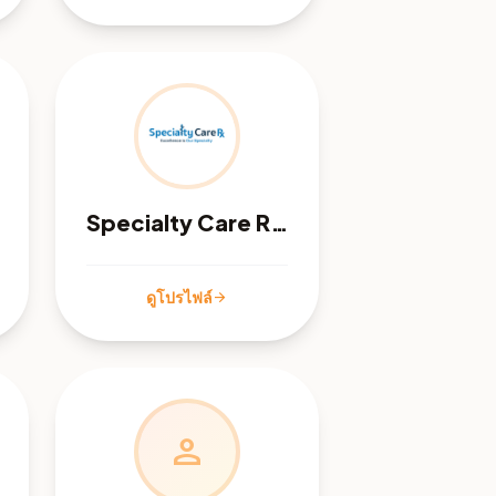
Specialty Care Rx - Orange, CA
ดูโปรไฟล์
arrow_forward
person