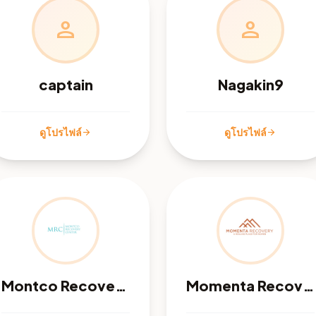
person
person
captain
Nagakin9
ดูโปรไฟล์
ดูโปรไฟล์
arrow_forward
arrow_forward
Montco Recovery Center
Momenta Recovery