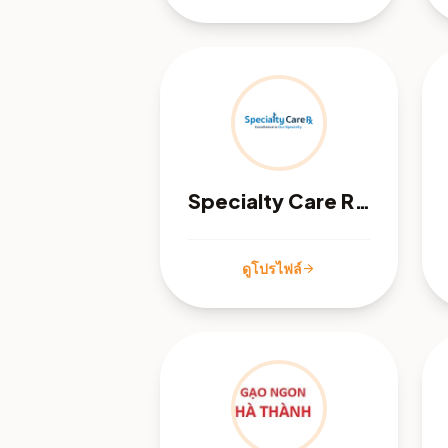
Specialty Care Rx - Memphis, TN
ดูโปรไฟล์
arrow_forward